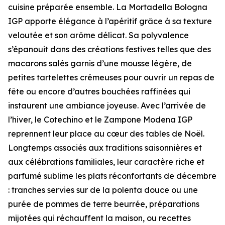
cuisine préparée ensemble. La Mortadella Bologna
IGP apporte élégance à l’apéritif grâce à sa texture
veloutée et son arôme délicat. Sa polyvalence
s’épanouit dans des créations festives telles que des
macarons salés garnis d’une mousse légère, de
petites tartelettes crémeuses pour ouvrir un repas de
fête ou encore d’autres bouchées raffinées qui
instaurent une ambiance joyeuse. Avec l’arrivée de
l’hiver, le Cotechino et le Zampone Modena IGP
reprennent leur place au cœur des tables de Noël.
Longtemps associés aux traditions saisonnières et
aux célébrations familiales, leur caractère riche et
parfumé sublime les plats réconfortants de décembre
: tranches servies sur de la polenta douce ou une
purée de pommes de terre beurrée, préparations
mijotées qui réchauffent la maison, ou recettes