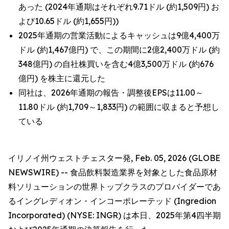
あった (2024年通期はそれぞれ9.71ドル (約1,509円) お
よび10.65ドル (約1,655円))
2025年通期の営業活動によるキャッシュは9億4,400万
ドル (約1,467億円) で、この期間に2億2,400万ドル (約
348億円) の自社株買いを含む4億3,500万ドル (約676
億円) を株主に還元した
同社は、2026年通期の報告・調整後EPSは11.00～
11.80ドル (約1,709～1,833円) の範囲に収まると予想し
ている
イリノイ州ウェストチェスター発, Feb. 05, 2026 (GLOBE
NEWSWIRE) -- 食品飲料製造業界を対象とした食品原材
料ソリューションの世界トップクラスのプロバイダーであ
るイングレディオン・インコーポレーテッド (Ingredion
Incorporated) (NYSE: INGR) は本日、2025年第4四半期