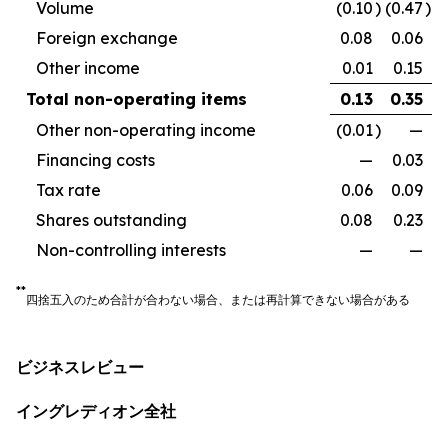
Volume
(0.10
)
(0.47
)
Foreign exchange
0.08
0.06
Other income
0.01
0.15
Total non-operating items
0.13
0.35
Other non-operating income
(0.01
)
—
Financing costs
—
0.03
Tax rate
0.06
0.09
Shares outstanding
0.08
0.23
Non-controlling interests
—
—
**
四捨五入のため合計が合わない場合、または再計算できない場合がある
ビジネスレビュー
イングレディオン全社