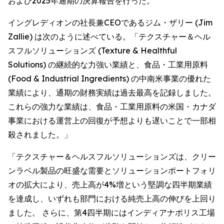
および2025年通期の決算報告を行った。
イングレディオンの社長兼CEOであるジム・ザリー (Jim
Zallie) は次のように述べている。「テクスチャー＆ヘル
スフルソリューションズ (Texture & Healthful
Solutions) の継続的な力強い業績と、食品・工業用原料
(Food & Industrial Ingredients) の中南米事業の優れた
業績により、通期の財務実績は過去最高を記録しました。
これらの強力な業績は、食品・工業用原料の米国・カナダ
事業における運営上の回復が予想よりも遅いことで一部相
殺されました。」
「テクスチャー＆ヘルスフルソリューションズは、クリー
ンラベル製品の旺盛な需要とソリューションポートフォリ
オの拡大により、売上高が4%増という堅調な四半期業績
を達成し、いずれも部門における純売上高の伸びを上回り
ました。 さらに、第4四半期にはインディアナポリス工場