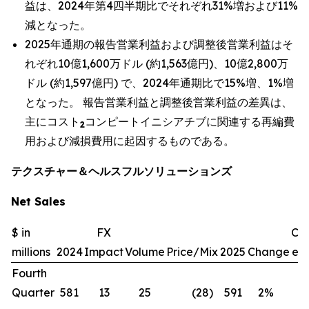
益は、2024年第4四半期比でそれぞれ31%増および11%
減となった。
2025年通期の報告営業利益および調整後営業利益はそ
れぞれ10億1,600万ドル (約1,563億円)、10億2,800万
ドル (約1,597億円) で、2024年通期比で15%増、1%増
となった。 報告営業利益と調整後営業利益の差異は、
主にコスト
コンピートイニシアチブに関連する再編費
2
用および減損費用に起因するものである。
テクスチャー＆ヘルスフルソリューションズ
Net Sales
$ in
FX
Ch
millions
2024
Impact
Volume
Price/Mix
2025
Change
exc
Fourth
Quarter
581
13
25
(28
)
591
2
%
(1