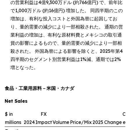
の営業利益は4億9,300万ドル (約766億円) で、前年比
で1,000万ドル (約16億円) 増加した。 同四半期のこの
増加は、有利な投入コストと外国為替に起因してお
り、量的需要の減少により一部相殺された。 通期の営
業利益の増加は、有利な原材料費とメキシコの取引通
貨の影響によるもので、量的需要の減少により一部相
殺された。 外国為替による影響を除くと、2025年第4
四半期のセグメント別営業利益は1%減、通期では2%
増となった。
食品・工業用原料－米国・カナダ
Net Sales
$ in
FX
Ch
millions
2024
Impact
Volume
Price/Mix
2025
Change
exc