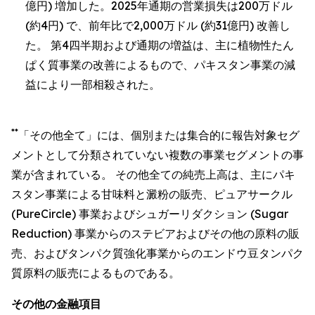
億円) 増加した。2025年通期の営業損失は200万ドル
(約4円) で、前年比で2,000万ドル (約31億円) 改善し
た。 第4四半期および通期の増益は、主に植物性たん
ぱく質事業の改善によるもので、パキスタン事業の減
益により一部相殺された。
**
「その他全て」には、個別または集合的に報告対象セグ
メントとして分類されていない複数の事業セグメントの事
業が含まれている。 その他全ての純売上高は、主にパキ
スタン事業による甘味料と澱粉の販売、ピュアサークル
(PureCircle) 事業およびシュガーリダクション (Sugar
Reduction) 事業からのステビアおよびその他の原料の販
売、およびタンパク質強化事業からのエンドウ豆タンパク
質原料の販売によるものである。
その他の金融項目