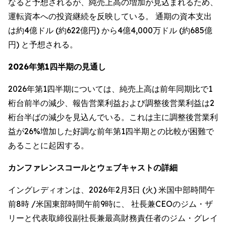
なると予想されるが、純売上高の増加が見込まれるため、
運転資本への投資継続を反映している。 通期の資本支出
は約4億ドル (約622億円) から4億4,000万ドル (約685億
円) と予想される。
2026年第1四半期の見通し
2026年第1四半期については、純売上高は前年同期比で1
桁台前半の減少、報告営業利益および調整後営業利益は2
桁台半ばの減少を見込んでいる。これは主に調整後営業利
益が26%増加した好調な前年第1四半期との比較が困難で
あることに起因する。
カンファレンスコールとウェブキャストの詳細
イングレディオンは、2026年2月3日 (火) 米国中部時間午
前8時 /米国東部時間午前9時に、 社長兼CEOのジム・ザ
リーと代表取締役副社長兼最高財務責任者のジム・グレイ