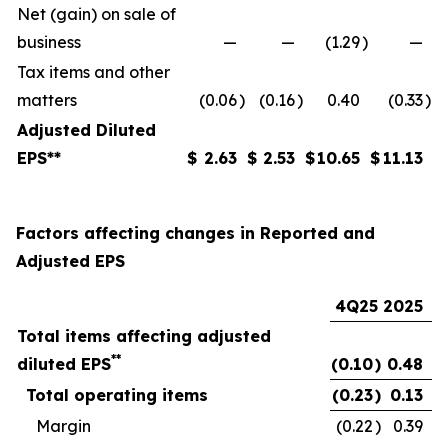
Net (gain) on sale of
business
—
—
(1.29
)
—
Tax items and other
matters
(0.06
)
(0.16
)
0.40
(0.33
)
Adjusted Diluted
EPS**
$
2.63
$
2.53
$
10.65
$
11.13
Factors affecting changes in Reported and
Adjusted EPS
4Q25
2025
Total items affecting adjusted
**
diluted EPS
(0.10
)
0.48
Total operating items
(0.23
)
0.13
Margin
(0.22
)
0.39