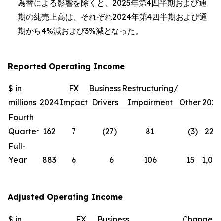
為替による影響を除くと、2025年第4四半期および通
期の純売上高は、それぞれ2024年第4四半期および通
期から4%減および3%減となった。
Reported Operating Income
$ in
FX
Business
Restructuring/
millions
2024
Impact
Drivers
Impairment
Other
2025
Fourth
Quarter
162
7
(27
)
81
(3
)
220
Full-
Year
883
6
6
106
15
1,016
Adjusted Operating Income
$ in
FX
Business
Change