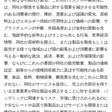
きく異なる可能性がある。これらのリスクや不確実性に
は、同社が製造する製品に対する需要を減少させる可能性
のある消費者の慣行、嗜好、需要および認識の変化、原材
料およびエネルギー供給の可用性および価格への影響、サ
プライチェーンの中断、外国為替および金利の変動を含
む、地政学的な紛争およびそこから生じる行為、世界経済
情勢、同社が原材料を購入し、または製品を製造もしくは
販売する様々な地域および国の顧客および消費者に影響を
与える一般的な政治、経済、事業、および市場環境の影
響、ならびにこれらの要因が同社の販売数量、製品の価格
設定、顧客からの債権回収能力に及ぼす可能性のある影
響、食品、飲料、動物栄養、醸造業を含むがこれらに限定
されない、同社がサービスを提供し、売上の大部分を得て
いる主要業界が同社製品を購入することに対する依存、パ
ンデミックに関連するリスク、市場に受け入れられるのに
十分なレートや品質で新製品およびサービスを開発または