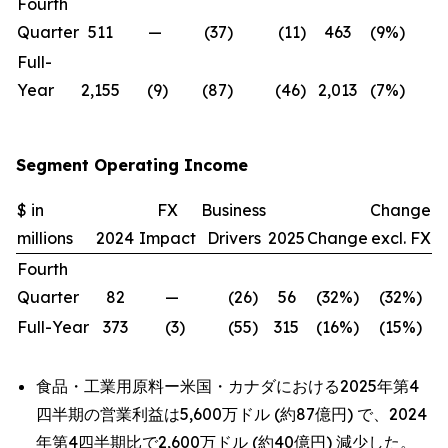
Fourth
Quarter
511
—
(37
)
(11
)
463
(9
%)
(9
Full-
Year
2,155
(9
)
(87
)
(46
)
2,013
(7
%)
(6
Segment Operating Income
$ in
FX
Business
Change
millions
2024
Impact
Drivers
2025
Change
excl. FX
Fourth
Quarter
82
—
(26
)
56
(32
%)
(32
%)
Full-Year
373
(3
)
(55
)
315
(16
%)
(15
%)
食品・工業用原料ー米国・カナダにおける2025年第4
四半期の営業利益は5,600万ドル (約87億円) で、2024
年第4四半期比で2,600万ドル (約40億円) 減少した。