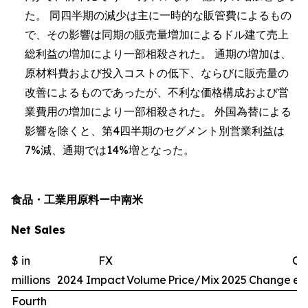
た。 同四半期の減少は主に一時的な販管費によるもの
で、その影響は同期の販売量増加によるドル建て売上
総利益の増加により一部相殺された。 通期の増加は、
原材料費および投入コストの低下、ならびに販売量の
改善によるものであったが、不利な価格構成および営
業費用の増加により一部相殺された。 外国為替による
影響を除くと、第4四半期のセグメント別営業利益は
7%減、通期では14%増となった。
食品・工業用原料ー中南米
Net Sales
$ in
FX
Ch
millions
2024
Impact
Volume
Price/Mix
2025
Change
exc
Fourth