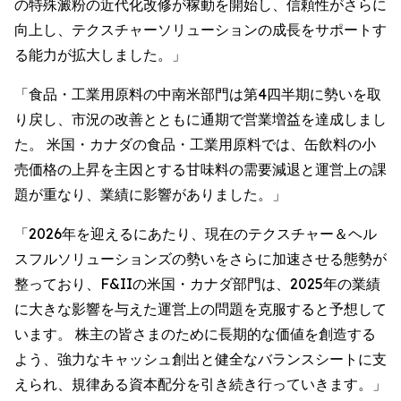
の特殊澱粉の近代化改修が稼動を開始し、信頼性がさらに
向上し、テクスチャーソリューションの成長をサポートす
る能力が拡大しました。」
「食品・工業用原料の中南米部門は第4四半期に勢いを取
り戻し、市況の改善とともに通期で営業増益を達成しまし
た。 米国・カナダの食品・工業用原料では、缶飲料の小
売価格の上昇を主因とする甘味料の需要減退と運営上の課
題が重なり、業績に影響がありました。」
「2026年を迎えるにあたり、現在のテクスチャー＆ヘル
スフルソリューションズの勢いをさらに加速させる態勢が
整っており、F&IIの米国・カナダ部門は、2025年の業績
に大きな影響を与えた運営上の問題を克服すると予想して
います。 株主の皆さまのために長期的な価値を創造する
よう、強力なキャッシュ創出と健全なバランスシートに支
えられ、規律ある資本配分を引き続き行っていきます。」