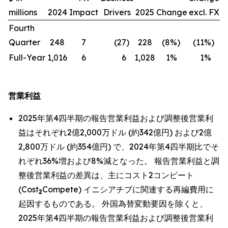
millions
2024
Impact
Drivers
2025
Change
excl. FX
Fourth
Quarter
248
7
(27
)
228
(8
%)
(11
%)
Full-Year
1,016
6
6
1,028
1
%
1
%
営業利益
2025年第4四半期の報告営業利益および調整後営業利
益はそれぞれ2億2,000万ドル (約342億円) および2億
2,800万ドル (約354億円) で、2024年第4四半期比でそ
れぞれ36%増および8%減となった。 報告営業利益と調
整後営業利益の差異は、主にコスト2コンピート
(Cost
Compete) イニシアチブに関連する再編費用に
2
起因するものである。 外国為替変動要因を除くと、
2025年第4四半期の報告営業利益および調整後営業利