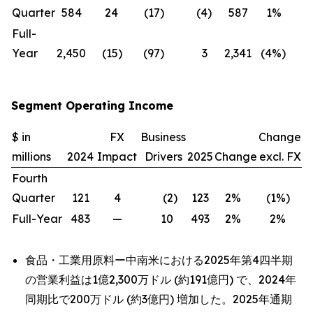
Quarter
584
24
(17
)
(4
)
587
1
%
(
Full-
Year
2,450
(15
)
(97
)
3
2,341
(4
%)
(
Segment Operating Income
$ in
FX
Business
Change
millions
2024
Impact
Drivers
2025
Change
excl. FX
Fourth
Quarter
121
4
(2
)
123
2
%
(1
%)
Full-Year
483
—
10
493
2
%
2
%
食品・工業用原料ー中南米における2025年第4四半期
の営業利益は1億2,300万ドル (約191億円) で、2024年
同期比で200万ドル (約3億円) 増加した。2025年通期