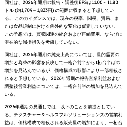
同社は、2026年通期の報告・調整後EPSは11.00～11.80
ドル (約1,709～1,833円) の範囲に収まると予想してい
る。 このガイダンスでは、現在の税率、関税、貿易、ま
たは食品規制における例外的な変化は仮定していない。
この予想では、買収関連の統合および再編費用、ならびに
潜在的な減損損失を考慮していない。
同社は、2026年通期の純売上高については、量的需要の
増加と為替の影響を反映して一桁台前半から1桁台半ばの
増加を見込んでいるが、価格構成の影響により一部相殺さ
れると予想している。 2026年通期の報告営業利益および
調整後営業利益については、一桁台前半の増加を見込んで
いる。
2026年通期の見通しでは、以下のことを前提としてい
る。テクスチャー＆ヘルスフルソリューションズの営業利
益は、価格構成で相殺される販売量の増加により、一桁台