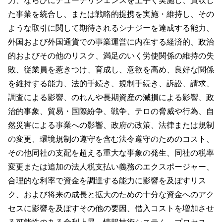
力、ならびにデューデリジェンスを上手く実施し、買収し
た事業を統合し、または戦略的提携を実施・維持し、その
ような取引に関して期待されるシナジーを達成する能力、
外国および外国通貨での事業運営に内在する経済的、政治
的およびその他のリスク、満足のいく労使関係の維持の失
敗、従業員を惹きつけ、育成し、意欲を高め、良好な関係
を維持する能力、法的手続き、規制手続き、訴訟、請求、
調査による影響、のれんや長期資産の減損による影響、政
治的事象、貿易・国際紛争、戦争、テロの脅威や行為、自
然災害による事業への影響、政府の政策、法律または規制
の変更、環境規制の遵守を含む法令遵守のためのコスト、
その他同社の支配を超える重大な事象の発生、同社の税率
変更または追加の法人税支払い義務のエクスポージャー、
合理的な利率で資金を調達する能力に影響を及ぼすリス
ク、および将来の成長と拡大のための十分な資金へのアク
セスに影響を及ぼすその他の要因、借入コストを増加させ