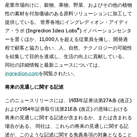
産業市場向けに、穀物、果物、野菜、およびその他の植物
性の素材を付加価値のある原料ソリューションに加工して
提供している。 世界各地にイングレディオン・アイディ
®
ア・ラボ (Ingredion Idea Labs
) イノベーションセンタ
ーを置くほか、11,000人を超える従業員を擁し、開発過
程で顧客と協力し合い、人、自然、テクノロジーの可能性
を結集して目的を達成し、生活の向上に貢献している。
同社の詳細情報と最新ニュースについては、
ingredion.com
を閲覧されたい。
将来の見通しに関する記述
このニュースリリースには、1933年証券法第27A条 (改正)
および1934年証券取引法第21E条 (改正) の意味における
将来の見通しに関する記述が含まれるか、または含まれる
場合がある。 同社は、これらの将来の見通しに関する記
述が、このような記述に関する免責条項の対象となること