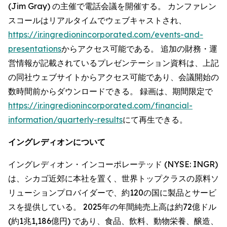
(Jim Gray) の主催で電話会議を開催する。 カンファレン
スコールはリアルタイムでウェブキャストされ、
https://ir.ingredionincorporated.com/events-and-
presentations
からアクセス可能である。 追加の財務・運
営情報が記載されているプレゼンテーション資料は、上記
の同社ウェブサイトからアクセス可能であり、会議開始の
数時間前からダウンロードできる。 録画は、期間限定で
https://ir.ingredionincorporated.com/financial-
information/quarterly-results
にて再生できる。
イングレディオンについて
イングレディオン・インコーポレーテッド (NYSE: INGR)
は、シカゴ近郊に本社を置く、世界トップクラスの原料ソ
リューションプロバイダーで、約120の国に製品とサービ
スを提供している。 2025年の年間純売上高は約72億ドル
(約1兆1,186億円) であり、食品、飲料、動物栄養、醸造、