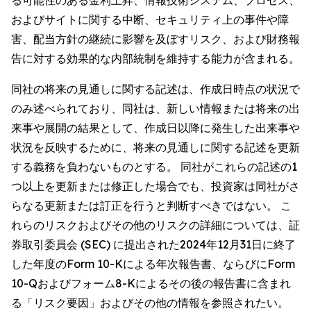
る可能性のある金利上昇、情報技術システム、プロセス、
およびサイトに関する中断、セキュリティ上の事件や障
害、配当方針の継続に影響を及ぼすリスク、および財務報
告に対する効果的な内部統制を維持する能力が含まれる。
同社の将来の見通しに関する記述は、作成日時点の状況で
のみ述べられており、同社は、新しい情報または将来の出
来事や展開の結果として、作成日以降に発生した出来事や
状況を反映するために、将来の見通しに関する記述を更新
する義務を負わないものとする。 同社がこれらの記述の1
つ以上を更新または修正した場合でも、投資家は同社がさ
らなる更新または訂正を行うと判断すべきではない。 こ
れらのリスクおよびその他のリスクの詳細については、証
券取引委員会 (SEC) に提出された2024年12月31日に終了
した年度のForm 10-Kによる年次報告書、ならびにForm
10-Qおよびフォーム8-Kによるその後の報告書に含まれ
る「リスク要因」およびその他の情報を参照されたい。