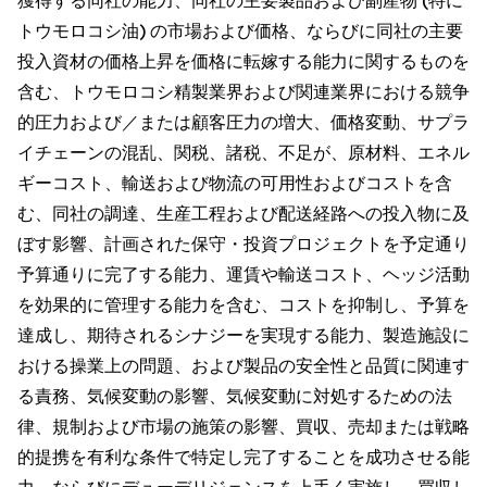
獲得する同社の能力、同社の主要製品および副産物 (特に
トウモロコシ油) の市場および価格、ならびに同社の主要
投入資材の価格上昇を価格に転嫁する能力に関するものを
含む、トウモロコシ精製業界および関連業界における競争
的圧力および／または顧客圧力の増大、価格変動、サプラ
イチェーンの混乱、関税、諸税、不足が、原材料、エネル
ギーコスト、輸送および物流の可用性およびコストを含
む、同社の調達、生産工程および配送経路への投入物に及
ぼす影響、計画された保守・投資プロジェクトを予定通り
予算通りに完了する能力、運賃や輸送コスト、ヘッジ活動
を効果的に管理する能力を含む、コストを抑制し、予算を
達成し、期待されるシナジーを実現する能力、製造施設に
おける操業上の問題、および製品の安全性と品質に関連す
る責務、気候変動の影響、気候変動に対処するための法
律、規制および市場の施策の影響、買収、売却または戦略
的提携を有利な条件で特定し完了することを成功させる能