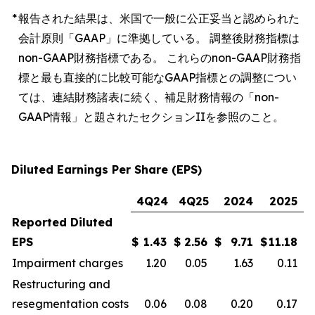
*
報告された結果は、米国で一般に公正妥当と認められた
会計原則「GAAP」に準拠している。 調整後財務指標は
non-GAAP財務指標である。 これらのnon-GAAP財務指
標と最も直接的に比較可能なGAAP指標との調整につい
ては、連結財務諸表に続く、補足財務情報の「non-
GAAP情報」と題されたセクションIIを参照のこと。
Diluted Earnings Per Share (EPS)
4Q24
4Q25
2024
2025
Reported Diluted
EPS
$
1.43
$
2.56
$
9.71
$
11.18
Impairment charges
1.20
0.05
1.63
0.11
Restructuring and
resegmentation costs
0.06
0.08
0.20
0.17