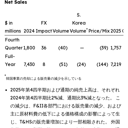
Net Sales
S.
$ in
FX
Korea
*
millions
2024
Impact
Volume
Volume
Price/Mix
2025
Ch
Fourth
Quarter
1,800
36
(40
)
—
(39
)
1,757
(
Full-
Year
7,430
8
(51
)
(24
)
(144
)
7,219
(
*
韓国事業の売却による販売量の減少を示している
2025年第4四半期および通期の純売上高は、それぞれ
2024年第4四半期比2%減、通期比3%減となった。 こ
の減少は、F&II各部門における販売量の減少、および
主に原材料費の低下による価格構成の影響によって生
じ、T&HSの販売量増加により一部相殺された。 外国