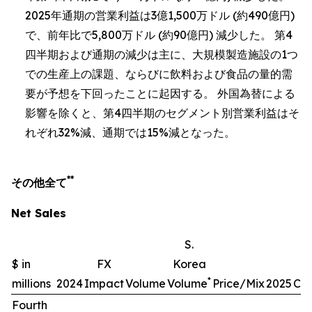
2025年通期の営業利益は3億1,500万ドル (約490億円)
で、前年比で5,800万ドル (約90億円) 減少した。 第4
四半期および通期の減少は主に、大規模製造施設の1つ
での生産上の課題、ならびに飲料および食品の量的需
要が予想を下回ったことに起因する。 外国為替による
影響を除くと、第4四半期のセグメント別営業利益はそ
れぞれ32%減、通期では15%減となった。
**
その他全て
Net Sales
S.
$ in
FX
Korea
*
millions
2024
Impact
Volume
Volume
Price/Mix
2025
Ch
Fourth