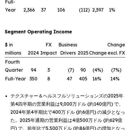
Full-
Year
2,366
37
106
(112
)
2,397
1
%
—
Segment Operating Income
$ in
FX
Business
Change
millions
2024
Impact
Drivers
2025
Change
excl. FX
Fourth
Quarter
94
3
(7
)
90
(4
%)
(7
%)
Full-Year
350
8
47
405
16
%
14
%
テクスチャー＆ヘルスフルソリューションズの2025年
第4四半期の営業利益は9,000万ドル (約140億円) で、
2024年第4半期比で400万ドル (約6億円) の減少となっ
た。2025年通期の営業利益は4億500万ドル (約629億
円) で、前年比で5,500万ドル (約86億円) の増加となっ